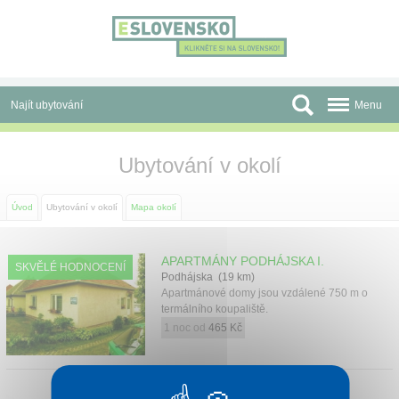
Panel pro správu cookies
Najít ubytování
Menu
Oblasti
Ubytování v okolí
Slevy a Last Minute
Úvod
Ubytování v okolí
Mapa okolí
Autobusové zájezdy
Skupiny a konference
APARTMÁNY PODHÁJSKA I.
SKVĚLÉ HODNOCENÍ
Podhájska (19 km)
Apartmánové domy jsou vzdálené 750 m o
Před cestou
termálního koupaliště.
1 noc od
465 Kč
Atrakce
O nás
PENZION PODHÁJČANKA