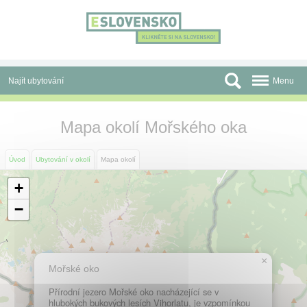
Panel pro správu cookies
Najít ubytování
Menu
Oblasti
Mapa okolí Mořského oka
Slevy a Last Minute
Úvod
Ubytování v okolí
Mapa okolí
Autobusové zájezdy
+
Skupiny a konference
−
Před cestou
Atrakce
×
Mořské oko
O nás
Přírodní jezero Mořské oko nacházející se v
hlubokých bukových lesích Vihorlatu, je vzpomínkou