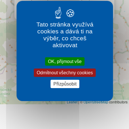
Kontakt
na vulkanickou aktivitu tohoto pohoří a nemá obdoby
ve vulkanických pohořích Evropy.
Více…
Tato stránka využívá
cookies a dává ti na
výběr, co chceš
aktivovat
OK, přijmout vše
Odmítnout všechny cookies
Přizpůsobit
Leaflet
|
©
OpenStreetMap
contributors